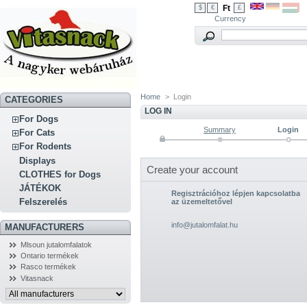
Ft
$
€
£
Currency
Home
>
Login
CATEGORIES
LOG IN
For Dogs
Summary
Login
For Cats
For Rodents
Displays
Create your account
CLOTHES for Dogs
JÁTÉKOK
Regisztrációhoz lépjen kapcsolatba
Felszerelés
az üzemeltetővel
info@jutalomfalat.hu
MANUFACTURERS
Mlsoun jutalomfalatok
Ontario termékek
Rasco termékek
Vitasnack