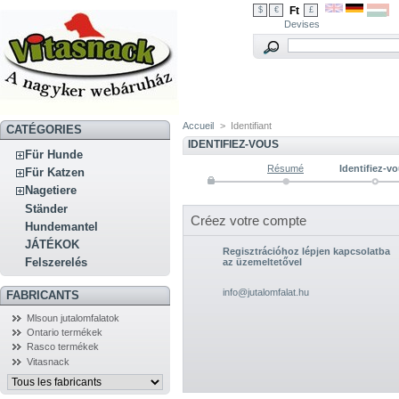
Ft
$
€
£
Devises
Accueil
>
Identifiant
CATÉGORIES
IDENTIFIEZ-VOUS
Für Hunde
Résumé
Identifiez-v
Für Katzen
Nagetiere
Ständer
Créez votre compte
Hundemantel
JÁTÉKOK
Regisztrációhoz lépjen kapcsolatba
Felszerelés
az üzemeltetővel
info@jutalomfalat.hu
FABRICANTS
Mlsoun jutalomfalatok
Ontario termékek
Rasco termékek
Vitasnack