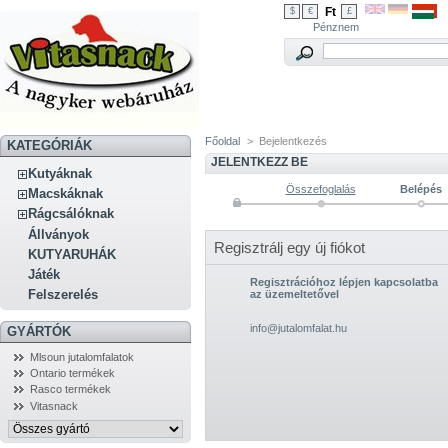
Ft
$
€
£
Pénznem
Főoldal
>
Bejelentkezés
KATEGÓRIÁK
JELENTKEZZ BE
Kutyáknak
Összefoglalás
Belépés
Macskáknak
Rágcsálóknak
Állványok
Regisztrálj egy új fiókot
KUTYARUHÁK
Játék
Regisztrációhoz lépjen kapcsolatba
Felszerelés
az üzemeltetővel
info@jutalomfalat.hu
GYÁRTÓK
Mlsoun jutalomfalatok
Ontario termékek
Rasco termékek
Vitasnack