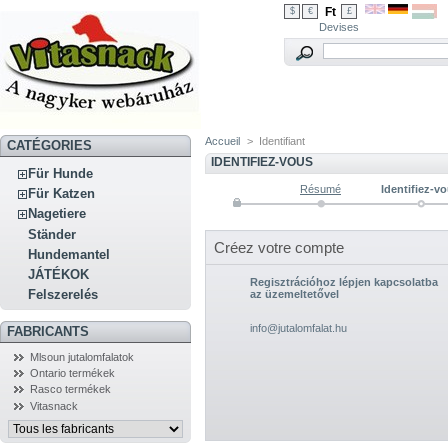
Ft
$
€
£
Devises
Accueil
>
Identifiant
CATÉGORIES
IDENTIFIEZ-VOUS
Für Hunde
Résumé
Identifiez-v
Für Katzen
Nagetiere
Ständer
Créez votre compte
Hundemantel
JÁTÉKOK
Regisztrációhoz lépjen kapcsolatba
Felszerelés
az üzemeltetővel
info@jutalomfalat.hu
FABRICANTS
Mlsoun jutalomfalatok
Ontario termékek
Rasco termékek
Vitasnack