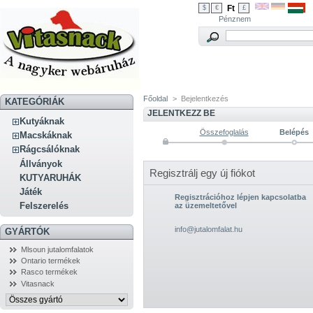
Ft
$
€
£
Pénznem
Főoldal
>
Bejelentkezés
KATEGÓRIÁK
JELENTKEZZ BE
Kutyáknak
Összefoglalás
Belépés
Macskáknak
Rágcsálóknak
Állványok
Regisztrálj egy új fiókot
KUTYARUHÁK
Játék
Regisztrációhoz lépjen kapcsolatba
Felszerelés
az üzemeltetővel
info@jutalomfalat.hu
GYÁRTÓK
Mlsoun jutalomfalatok
Ontario termékek
Rasco termékek
Vitasnack